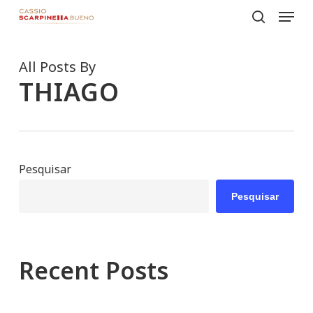
Menu
Skip
to
search
Close
main
Menu
All Posts By
content
THIAGO
Pesquisar
Pesquisar
Recent Posts