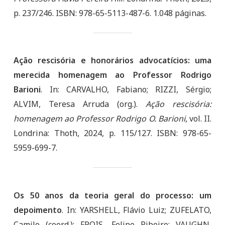
p. 237/246. ISBN: 978-65-5113-487-6. 1.048 páginas.
Ação rescisória e honorários advocatícios: uma
merecida homenagem ao Professor Rodrigo
Barioni
. In: CARVALHO, Fabiano; RIZZI, Sérgio;
ALVIM, Teresa Arruda (org.).
Ação rescisória:
homenagem ao Professor Rodrigo O. Barioni
, vol. II.
Londrina: Thoth, 2024, p. 115/127. ISBN: 978-65-
5959-699-7.
Os 50 anos da teoria geral do processo: um
depoimento
. In: YARSHELL, Flávio Luiz; ZUFELATO,
Camilo (coord.); FROIS, Felipe Ribeiro; VAUGHN,