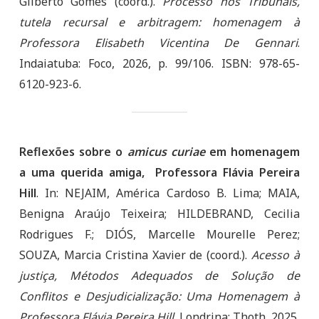
Gilberto Gomes (coord.).
Processo nos Tribunais,
tutela recursal e arbitragem: homenagem à
Professora Elisabeth Vicentina De Gennari
.
Indaiatuba: Foco, 2026, p. 99/106. ISBN: 978-65-
6120-923-6.
Reflexões sobre o
amicus curiae
em homenagem
a uma querida amiga, Professora Flávia Pereira
Hill
. In: NEJAIM, América Cardoso B. Lima; MAIA,
Benigna Araújo Teixeira; HILDEBRAND, Cecilia
Rodrigues F.; DIÓS, Marcelle Mourelle Perez;
SOUZA, Marcia Cristina Xavier de (coord.).
Acesso à
justiça, Métodos Adequados de Solução de
Conflitos e Desjudicialização: Uma Homenagem à
Professora Flávia Pereira Hill
. Londrina:
Thoth, 2025,