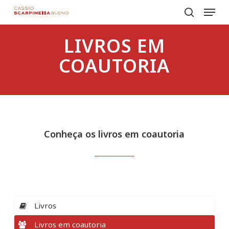
Menu
Skip
to
search
Close
main
LIVROS
EM
Menu
content
COAUTORIA
Conheça
os
livros
em
coautoria
Livros
Livros em coautoria