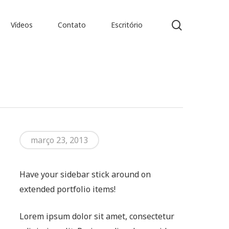
search
Vídeos
Contato
Escritório
es de Obras Jurídicas
março 23, 2013
Have your sidebar stick around on
extended portfolio items!
Lorem ipsum dolor sit amet, consectetur