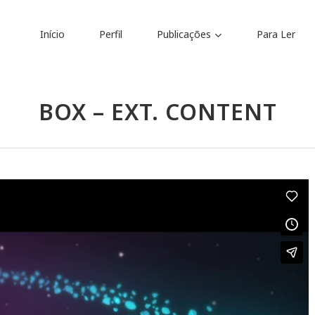
Início
Perfil
Publicações
Para Ler
Traduções
BOX – EXT. CONTENT
ria
Anteprojeto de Lei
Audiolivros
Prefácios e Apresentaçõ
balhos forenses
Apresentações