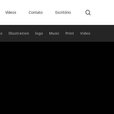
search
Vídeos
Contato
Escritório
ns
Illustration
logo
Music
Print
Video
Table
Rocket
es de Obras Jurídicas
LowPoly
Table Rocket
Social